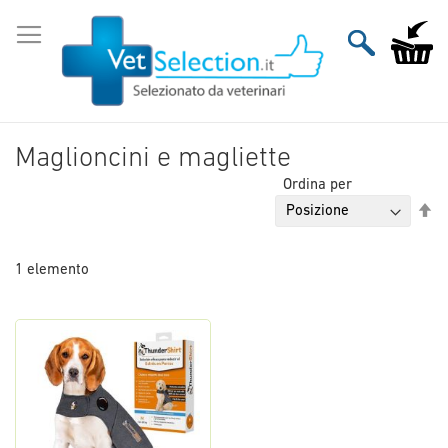
Salta
al
Carrello
contenuto
Maglioncini e magliette
Ordina per
Im
la
di
1
elemento
de