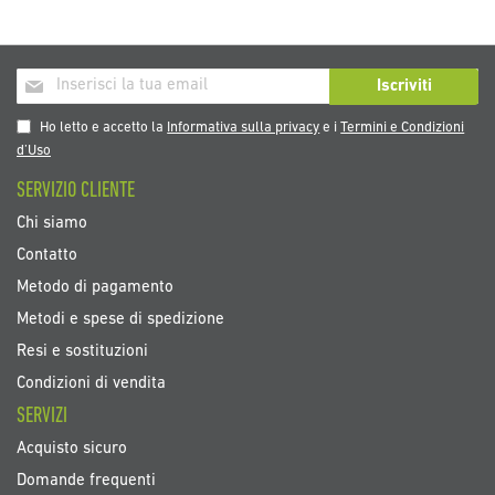
Iscriviti
Iscriviti
alla
nostra
Ho letto e accetto la
Informativa sulla privacy
e i
Termini e Condizioni
Newsletter:
d’Uso
SERVIZIO CLIENTE
Chi siamo
Contatto
Metodo di pagamento
Metodi e spese di spedizione
Resi e sostituzioni
Condizioni di vendita
SERVIZI
Acquisto sicuro
Domande frequenti