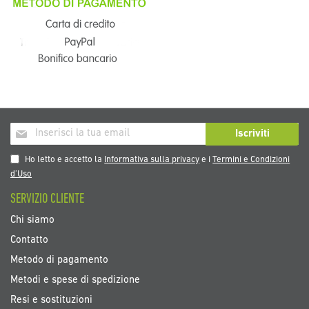
Iscriviti
Iscriviti
alla
nostra
Ho letto e accetto la
Informativa sulla privacy
e i
Termini e Condizioni
Newsletter:
d’Uso
SERVIZIO CLIENTE
Chi siamo
Contatto
Metodo di pagamento
Metodi e spese di spedizione
Resi e sostituzioni