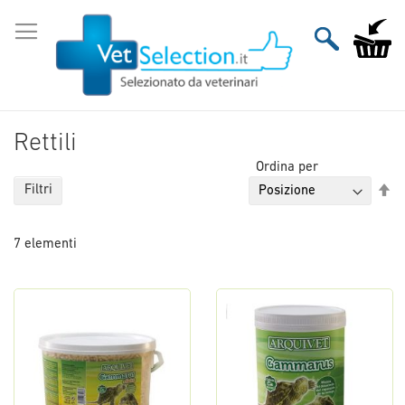
Salta
al
Carrello
contenuto
Rettili
Ordina per
Im
Filtri
la
di
7
elementi
de