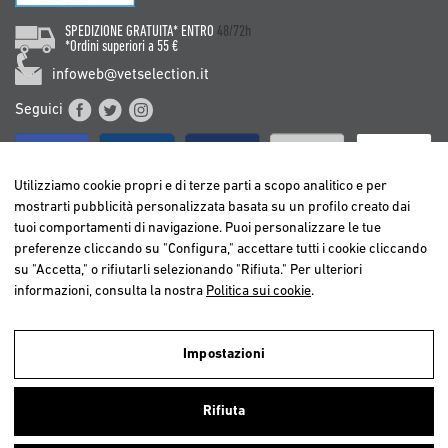
SPEDIZIONE GRATUITA* ENTRO
48/72h
*Ordini superiori a 55 €
infoweb@vetselection.it
Seguici
Utilizziamo cookie propri e di terze parti a scopo analitico e per
mostrarti pubblicità personalizzata basata su un profilo creato dai
tuoi comportamenti di navigazione. Puoi personalizzare le tue
BELGIË / BELGIQUE
preferenze cliccando su "Configura," accettare tutti i cookie cliccando
DEUTSCHLAND
su "Accetta," o rifiutarli selezionando "Rifiuta." Per ulteriori
ESPAÑA
informazioni, consulta la nostra
Politica sui cookie
.
FRANCE
ITALIA
Impostazioni
NEDERLAND
Utilizziamo cookies propri e di terze parti per realizzare analisi della
ÖSTERREICH
navigazione degli utenti e così poter offrire un miglior servizio.
Rifiuta
Continuando a navigare, consideriamo che accetti l’uso dei cookies. Per
PORTUGAL
ulteriori informazioni
clicca qui
.