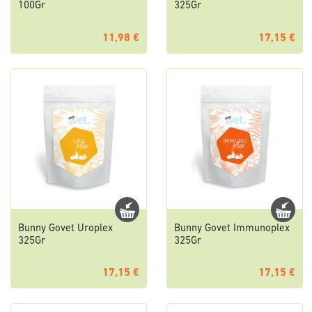
100Gr
325Gr
11,98 €
17,15 €
Bunny Govet Uroplex
Bunny Govet Immunoplex
325Gr
325Gr
17,15 €
17,15 €