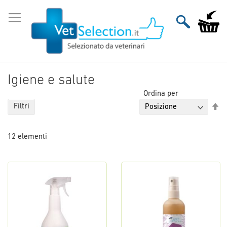
Salta
al
Carrello
contenuto
Igiene e salute
Ordina per
Im
Filtri
la
di
12
elementi
de