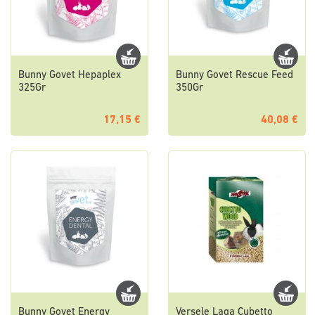
Bunny Govet Hepaplex
Bunny Govet Rescue Feed
325Gr
350Gr
17,15 €
40,08 €
Bunny Govet Energy
Versele Laga Cubetto