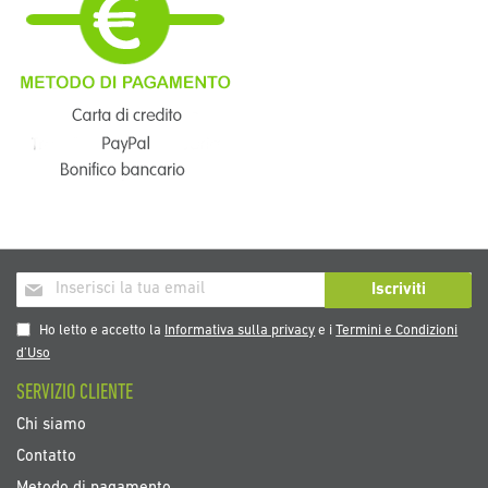
Iscriviti
Iscriviti
alla
nostra
Ho letto e accetto la
Informativa sulla privacy
e i
Termini e Condizioni
Newsletter:
d’Uso
SERVIZIO CLIENTE
Chi siamo
Contatto