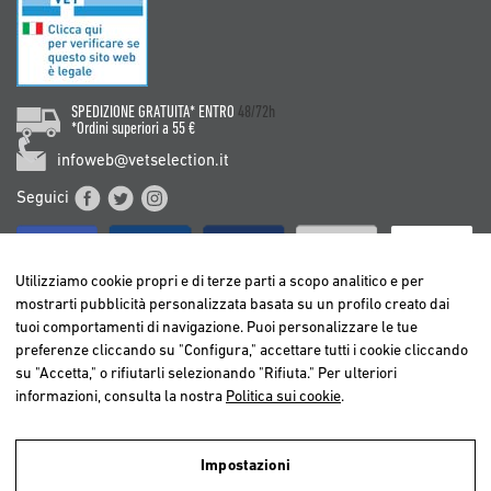
SPEDIZIONE GRATUITA* ENTRO
48/72h
*Ordini superiori a 55 €
infoweb@vetselection.it
Seguici
Utilizziamo cookie propri e di terze parti a scopo analitico e per
mostrarti pubblicità personalizzata basata su un profilo creato dai
tuoi comportamenti di navigazione. Puoi personalizzare le tue
BELGIË / BELGIQUE
preferenze cliccando su "Configura," accettare tutti i cookie cliccando
DEUTSCHLAND
su "Accetta," o rifiutarli selezionando "Rifiuta." Per ulteriori
ESPAÑA
informazioni, consulta la nostra
Politica sui cookie
.
FRANCE
ITALIA
Impostazioni
NEDERLAND