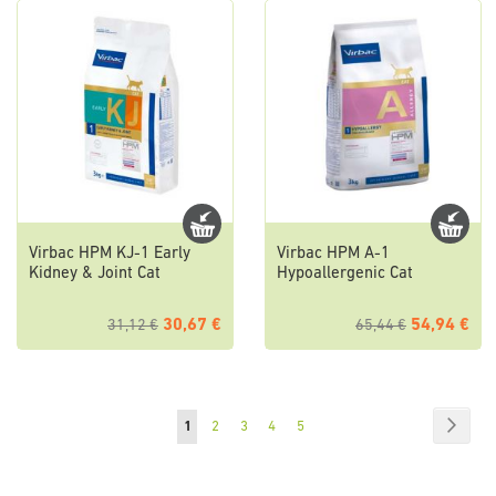
Virbac HPM KJ-1 Early
Virbac HPM A-1
Kidney & Joint Cat
Hypoallergenic Cat
30,67 €
54,94 €
31,12 €
65,44 €
Pagina
Pagin
Succe
Attualmente
Pagina
Pagina
Pagina
Pagina
1
2
3
4
5
stai
leggendo