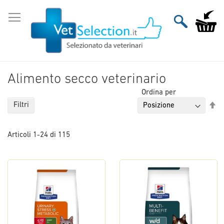
Salta
al
Carrello
contenuto
Alimento secco veterinario
Ordina per
Im
Filtri
la
di
Articoli
1
-
24
di
115
de