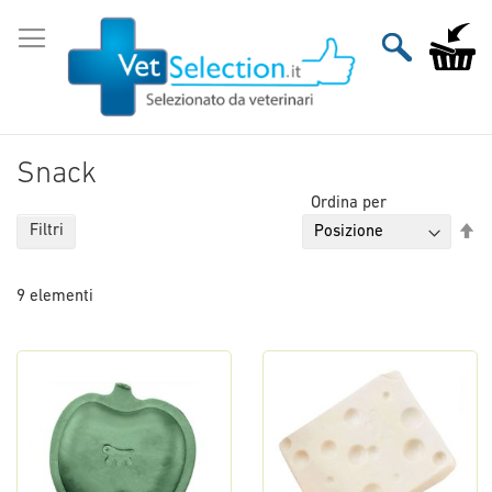
Salta
al
Carrello
contenuto
Snack
Ordina per
Im
Filtri
la
di
9
elementi
de