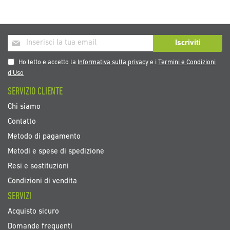
Iscriviti
Iscriviti
alla
nostra
Ho letto e accetto la
Informativa sulla privacy
e i
Termini e Condizioni
Newsletter:
d’Uso
SERVIZIO CLIENTE
Chi siamo
Contatto
Metodo di pagamento
Metodi e spese di spedizione
Resi e sostituzioni
Condizioni di vendita
SERVIZI
Acquisto sicuro
Domande frequenti