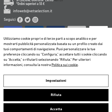
SPEDIZIONE GRATUITA* ENTRO
48/72h
*Ordini superiori a 55 €
infoweb@vetselection.it
Seguici
Utilizziamo cookie propri e di terze parti a scopo analitico e per
mostrarti pubblicità personalizzata basata su un profilo creato dai
tuoi comportamenti di navigazione. Puoi personalizzare le tue
BELGIË / BELGIQUE
preferenze cliccando su "Configura," accettare tutti i cookie cliccando
DEUTSCHLAND
su "Accetta," o rifiutarli selezionando "Rifiuta." Per ulteriori
ESPAÑA
informazioni, consulta la nostra
Politica sui cookie
.
FRANCE
ITALIA
Impostazioni
NEDERLAND
Utilizziamo cookies propri e di terze parti per realizzare analisi della
ÖSTERREICH
navigazione degli utenti e così poter offrire un miglior servizio.
Rifiuta
Continuando a navigare, consideriamo che accetti l’uso dei cookies. Per
PORTUGAL
ulteriori informazioni
clicca qui
.
Accetta
Chiudi