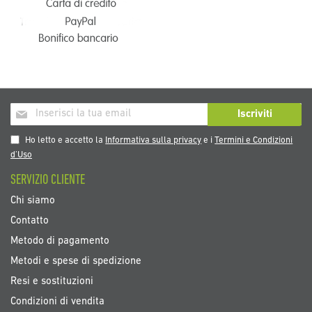
Iscriviti
Iscriviti
alla
nostra
Ho letto e accetto la
Informativa sulla privacy
e i
Termini e Condizioni
Newsletter:
d’Uso
SERVIZIO CLIENTE
Chi siamo
Contatto
Metodo di pagamento
Metodi e spese di spedizione
Resi e sostituzioni
Condizioni di vendita