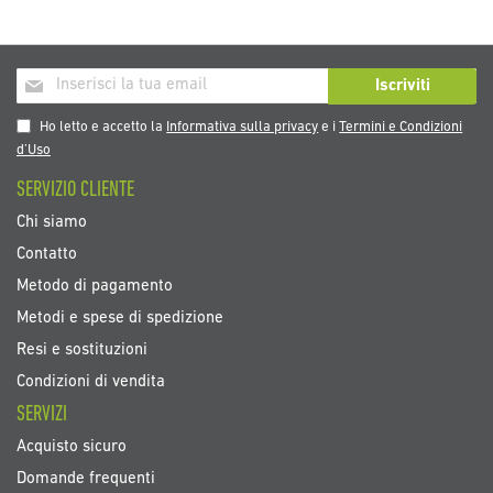
Iscriviti
Iscriviti
alla
nostra
Ho letto e accetto la
Informativa sulla privacy
e i
Termini e Condizioni
Newsletter:
d’Uso
SERVIZIO CLIENTE
Chi siamo
Contatto
Metodo di pagamento
Metodi e spese di spedizione
Resi e sostituzioni
Condizioni di vendita
SERVIZI
Acquisto sicuro
Domande frequenti