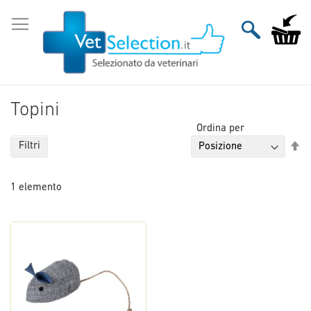
Salta
al
Carrello
contenuto
Topini
Ordina per
Im
Filtri
la
di
1
elemento
de