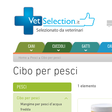
Salta
al
contenuto
CANI
CUCCIOLI
GATTI
CA
Home
Pesci
Cibo per pesci
Cibo per pesci
pesci
1
elemento
Cibo per pesci
Mangime per pesci d’acqua
fredda