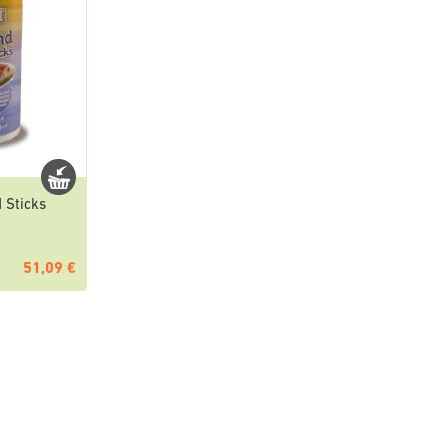
 Sticks
51,09 €