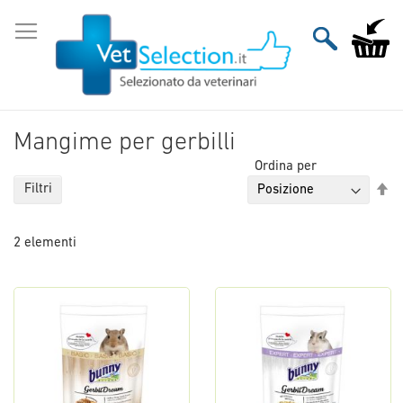
Salta
al
Carrello
contenuto
Mangime per gerbilli
Ordina per
Im
Filtri
la
di
2
elementi
de