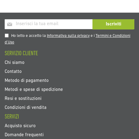
Iscriviti
Iscriviti
alla
nostra
Ho letto e accetto la
Informativa sulla privacy
e i
Termini e Condizioni
Newsletter:
d’Uso
SERVIZIO CLIENTE
Chi siamo
Contatto
Metodo di pagamento
Metodi e spese di spedizione
Resi e sostituzioni
Condizioni di vendita
SERVIZI
Acquisto sicuro
Domande frequenti