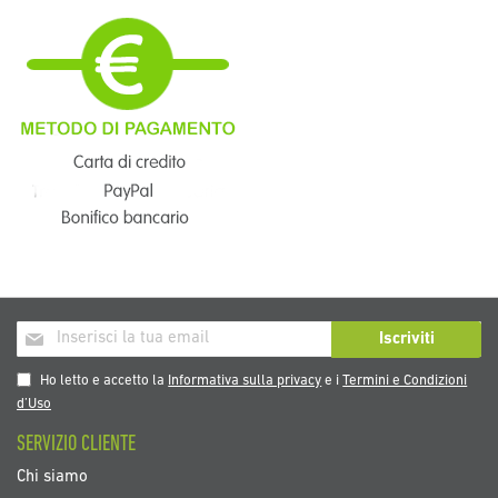
Iscriviti
Iscriviti
alla
nostra
Ho letto e accetto la
Informativa sulla privacy
e i
Termini e Condizioni
Newsletter:
d’Uso
SERVIZIO CLIENTE
Chi siamo