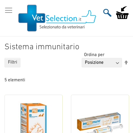
Salta
al
Carrello
contenuto
Sistema immunitario
Ordina per
Im
Filtri
la
di
5
elementi
de