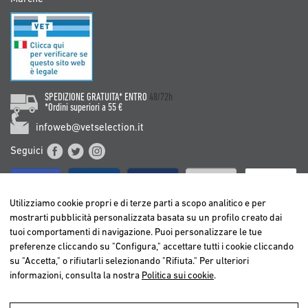
SPEDIZIONE GRATUITA* ENTRO
48/72h
*Ordini superiori a 55 €
infoweb@vetselection.it
Seguici
Utilizziamo cookie propri e di terze parti a scopo analitico e per
mostrarti pubblicità personalizzata basata su un profilo creato dai
tuoi comportamenti di navigazione. Puoi personalizzare le tue
BELGIË / BELGIQUE
preferenze cliccando su "Configura," accettare tutti i cookie cliccando
DEUTSCHLAND
su "Accetta," o rifiutarli selezionando "Rifiuta." Per ulteriori
ESPAÑA
informazioni, consulta la nostra
Politica sui cookie
.
FRANCE