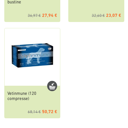
bustine
27,94 €
23,07 €
36,97 €
32,60 €
Vetinmune (120
compresse)
50,72 €
68,14 €