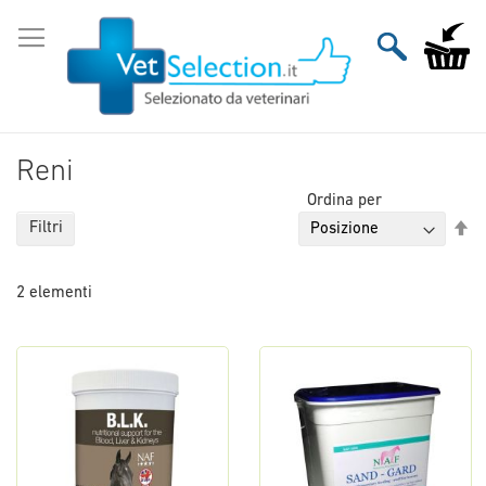
Salta
al
Carrello
contenuto
Reni
Ordina per
Im
Filtri
la
di
2
elementi
de