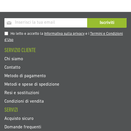
Iscriviti
Iscriviti
alla
nostra
Ho letto e accetto la
Informativa sulla privacy
e i
Termini e Condizioni
Newsletter:
d’Uso
SERVIZIO CLIENTE
Chi siamo
Contatto
Metodo di pagamento
Metodi e spese di spedizione
Resi e sostituzioni
Condizioni di vendita
SERVIZI
Acquisto sicuro
Domande frequenti