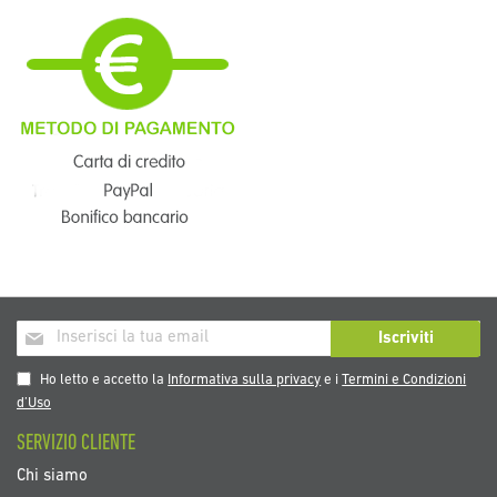
Iscriviti
Iscriviti
alla
nostra
Ho letto e accetto la
Informativa sulla privacy
e i
Termini e Condizioni
Newsletter:
d’Uso
SERVIZIO CLIENTE
Chi siamo