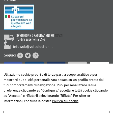
SPEDIZIONE GRATUITA* ENTRO
48/72h
*Ordini superiori a 55 €
infoweb@vetselection.it
Seguici
Utilizziamo cookie propri e di terze parti a scopo analitico e per
mostrarti pubblicità personalizzata basata su un profilo creato dai
tuoi comportamenti di navigazione. Puoi personalizzare le tue
BELGIË / BELGIQUE
preferenze cliccando su "Configura," accettare tutti i cookie cliccando
DEUTSCHLAND
su "Accetta," o rifiutarli selezionando "Rifiuta." Per ulteriori
ESPAÑA
informazioni, consulta la nostra
Politica sui cookie
.
FRANCE