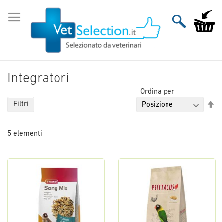
Salta
al
Carrello
contenuto
Integratori
Ordina per
Im
Filtri
la
di
5
elementi
de