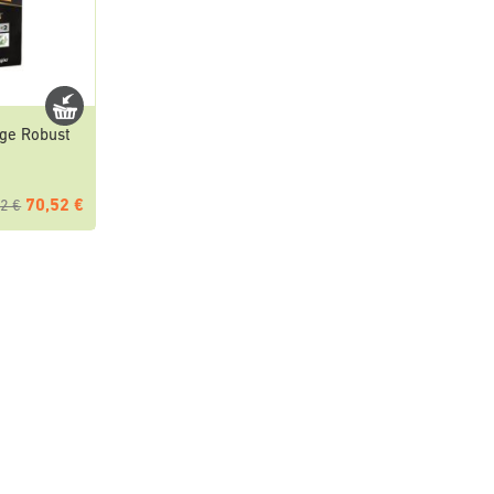
rge Robust
70,52 €
2 €