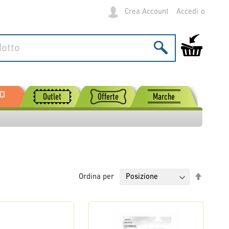
Crea Account
Accedi
Carrello
CI
Outlet
Offerte
Marche
Imposta
Ordina per
la
direzio
decresc