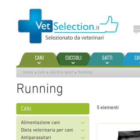
Salta
al
contenuto
CANI
CUCCIOLI
GATTI
CA
Home
Cani
Giochi e sport
Running
Running
cani
5
elementi
Alimentazione cani
Dieta veterinaria per cani
Antiparassitari