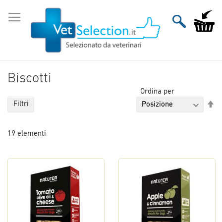
Salta
al
Carrello
contenuto
Biscotti
Ordina per
Im
Filtri
la
di
19
elementi
de