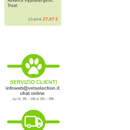
Advance Hypoallergenic
Treat
27,07 €
27,60 €