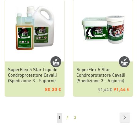
SuperFlex 5 Star Liquido
SuperFlex 5 Star
Condroprotettore Cavalli
Condroprotettore Cavalli
(Spedizione 3 - 5 giorni)
(Spedizione 3 - 5 giorni)
80,30 €
91,44 €
91,44 €
Pagina
Pagin
Succe
Attualmente
Pagina
Pagina
1
2
3
stai
leggendo