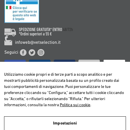
SPEDIZIONE GRATUITA* ENTRO
48/72h
*Ordini superiori a 55 €
infoweb@vetselection.it
Seguici
Utilizziamo cookie propri e di terze parti a scopo analitico e per
mostrarti pubblicità personalizzata basata su un profilo creato dai
tuoi comportamenti di navigazione. Puoi personalizzare le tue
BELGIË / BELGIQUE
preferenze cliccando su "Configura," accettare tutti i cookie cliccando
DEUTSCHLAND
su "Accetta," o rifiutarli selezionando "Rifiuta." Per ulteriori
ESPAÑA
informazioni, consulta la nostra
Politica sui cookie
.
FRANCE
ITALIA
Impostazioni
NEDERLAND