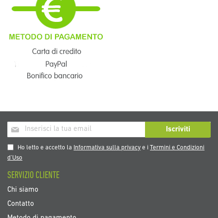
Iscriviti
Iscriviti
alla
nostra
Ho letto e accetto la
Informativa sulla privacy
e i
Termini e Condizioni
Newsletter:
d’Uso
SERVIZIO CLIENTE
Chi siamo
Contatto