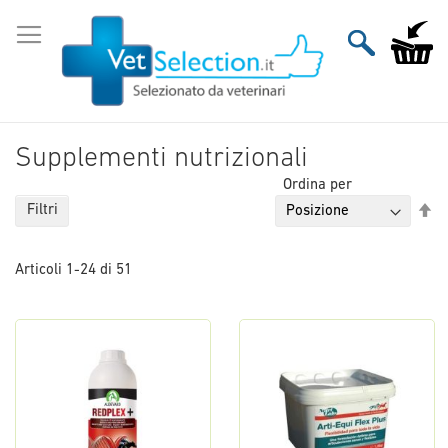
Salta
al
Carrello
contenuto
Supplementi nutrizionali
Ordina per
Im
Filtri
la
di
Articoli
1
-
24
di
51
de