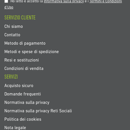
nostra
Ho letto e accetto la
Informativa sulla privacy
e i
Termini e Condizioni
Newsletter:
d’Uso
SERVIZIO CLIENTE
Chi siamo
Contatto
Metodo di pagamento
Metodi e spese di spedizione
Resi e sostituzioni
Condizioni di vendita
SERVIZI
Acquisto sicuro
Domande frequenti
Normativa sulla privacy
Normativa sulla privacy Reti Sociali
Politica dei cookies
Nota legale