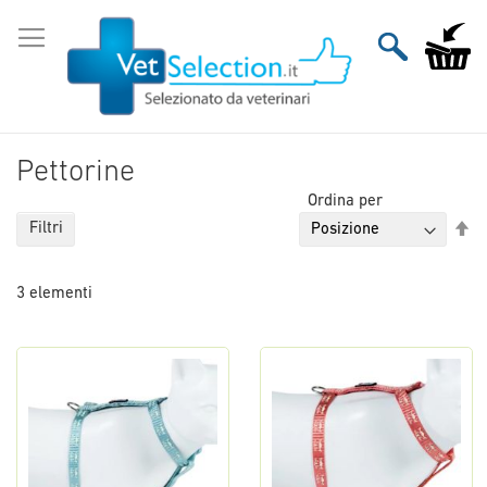
Salta
al
Carrello
contenuto
Pettorine
Ordina per
Im
Filtri
la
di
3
elementi
de