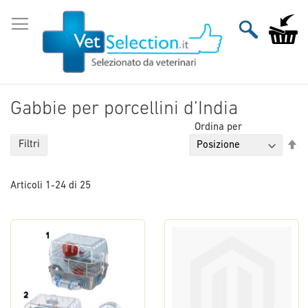
Salta
al
Carrello
contenuto
Gabbie per porcellini d’India
Ordina per
Im
Filtri
la
di
Articoli
1
-
24
di
25
de