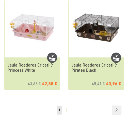
Jaula Roedores Criceti 9
Jaula Roedores Criceti 9
Princess White
Pirates Black
42,88 €
43,96 €
43,66 €
45,41 €
Pagina
Pagin
Succe
Attualmente
Pagina
1
2
stai
leggendo