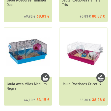
Jaula Roedores Hamster
Jaula Roedores Hamster
Duo
Tris
68,03 €
80,87 €
69,92 €
90,83 €
Jaula aves Milos Medium
Jaula Roedores Criceti 9
Negra
63,15 €
38,28 €
64,10 €
38,30 €