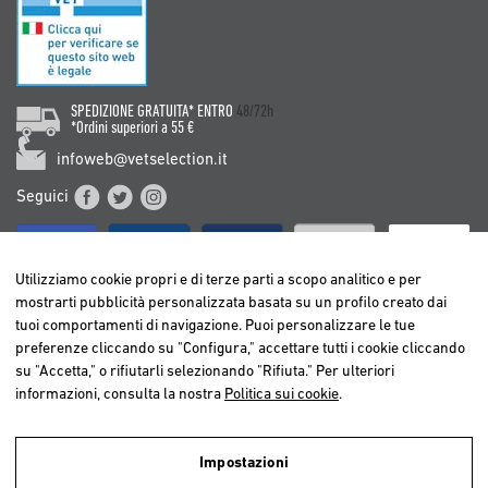
SPEDIZIONE GRATUITA* ENTRO
48/72h
*Ordini superiori a 55 €
infoweb@vetselection.it
Seguici
Utilizziamo cookie propri e di terze parti a scopo analitico e per
mostrarti pubblicità personalizzata basata su un profilo creato dai
tuoi comportamenti di navigazione. Puoi personalizzare le tue
BELGIË / BELGIQUE
preferenze cliccando su "Configura," accettare tutti i cookie cliccando
DEUTSCHLAND
su "Accetta," o rifiutarli selezionando "Rifiuta." Per ulteriori
ESPAÑA
informazioni, consulta la nostra
Politica sui cookie
.
FRANCE
ITALIA
Impostazioni
NEDERLAND