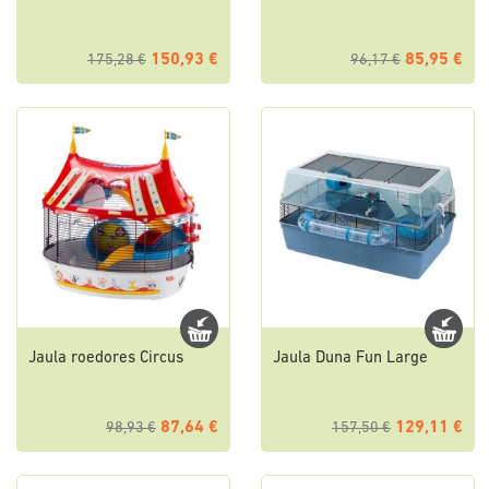
150,93 €
85,95 €
175,28 €
96,17 €
Jaula roedores Circus
Jaula Duna Fun Large
87,64 €
129,11 €
98,93 €
157,50 €