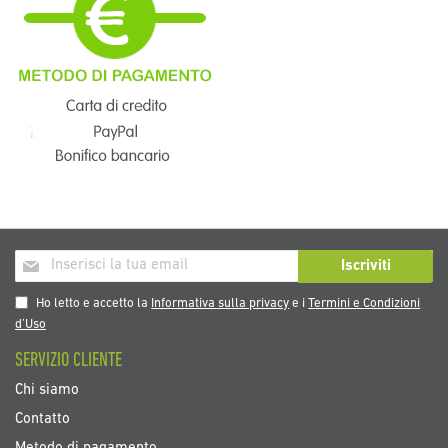
Iscriviti
Iscriviti
alla
nostra
Ho letto e accetto la
Informativa sulla privacy
e i
Termini e Condizioni
Newsletter:
d’Uso
SERVIZIO CLIENTE
Chi siamo
Contatto