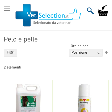
Salta
al
Carrello
contenuto
Pelo e pelle
Ordina per
Im
Filtri
la
di
2
elementi
de