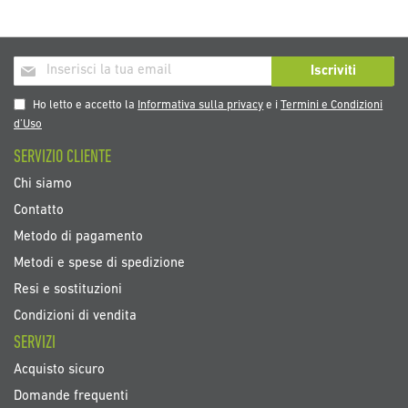
Iscriviti
Iscriviti
alla
nostra
Ho letto e accetto la
Informativa sulla privacy
e i
Termini e Condizioni
Newsletter:
d’Uso
SERVIZIO CLIENTE
Chi siamo
Contatto
Metodo di pagamento
Metodi e spese di spedizione
Resi e sostituzioni
Condizioni di vendita
SERVIZI
Acquisto sicuro
Domande frequenti