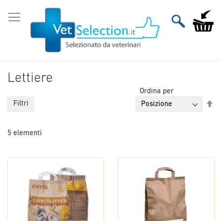
Salta
al
Carrello
contenuto
Lettiere
Ordina per
Im
Filtri
la
di
5
elementi
de