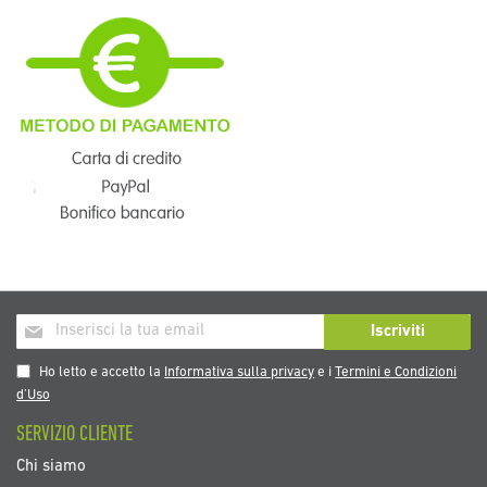
Iscriviti
Iscriviti
alla
nostra
Ho letto e accetto la
Informativa sulla privacy
e i
Termini e Condizioni
Newsletter:
d’Uso
SERVIZIO CLIENTE
Chi siamo