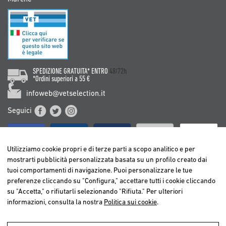
SPEDIZIONE GRATUITA* ENTRO
48/72h
*Ordini superiori a 55 €
infoweb@vetselection.it
Seguici
Utilizziamo cookie propri e di terze parti a scopo analitico e per
mostrarti pubblicità personalizzata basata su un profilo creato dai
tuoi comportamenti di navigazione. Puoi personalizzare le tue
BELGIË / BELGIQUE
preferenze cliccando su "Configura," accettare tutti i cookie cliccando
DEUTSCHLAND
su "Accetta," o rifiutarli selezionando "Rifiuta." Per ulteriori
ESPAÑA
informazioni, consulta la nostra
Politica sui cookie
.
FRANCE