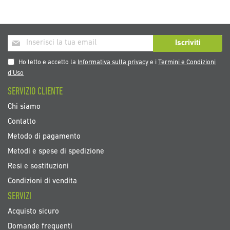
Iscriviti
Iscriviti
alla
nostra
Ho letto e accetto la
Informativa sulla privacy
e i
Termini e Condizioni
Newsletter:
d’Uso
SERVIZIO CLIENTE
Chi siamo
Contatto
Metodo di pagamento
Metodi e spese di spedizione
Resi e sostituzioni
Condizioni di vendita
SERVIZI
Acquisto sicuro
Domande frequenti