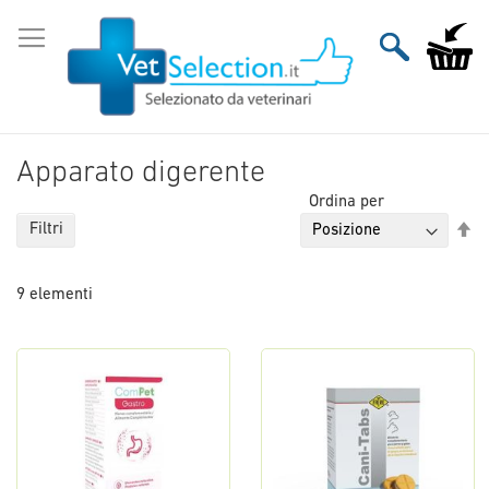
Salta
al
Carrello
contenuto
Apparato digerente
Ordina per
Im
Filtri
la
di
9
elementi
de