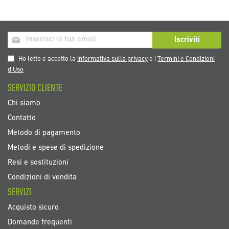
Iscriviti
Iscriviti
alla
nostra
Ho letto e accetto la
Informativa sulla privacy
e i
Termini e Condizioni
Newsletter:
d’Uso
SERVIZIO CLIENTE
Chi siamo
Contatto
Metodo di pagamento
Metodi e spese di spedizione
Resi e sostituzioni
Condizioni di vendita
SERVIZI
Acquisto sicuro
Domande frequenti