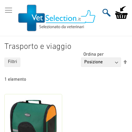
Salta
al
Carrello
contenuto
Trasporto e viaggio
Ordina per
Im
Filtri
la
di
1
elemento
de