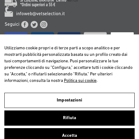
SPEDIZIONE GRATUITA* ENTRO
48/72h
*Ordini superiori a 55 €
infoweb@vetselection.it
Seguici
Utilizziamo cookie propri e di terze parti a scopo analitico e per
mostrarti pubblicità personalizzata basata su un profilo creato dai
tuoi comportamenti di navigazione. Puoi personalizzare le tue
BELGIË / BELGIQUE
preferenze cliccando su "Configura," accettare tutti i cookie cliccando
DEUTSCHLAND
su "Accetta," o rifiutarli selezionando "Rifiuta." Per ulteriori
ESPAÑA
informazioni, consulta la nostra
Politica sui cookie
.
FRANCE
ITALIA
Impostazioni
NEDERLAND
Utilizziamo cookies propri e di terze parti per realizzare analisi della
ÖSTERREICH
navigazione degli utenti e così poter offrire un miglior servizio.
Rifiuta
Continuando a navigare, consideriamo che accetti l’uso dei cookies. Per
PORTUGAL
ulteriori informazioni
clicca qui
.
Accetta
Chiudi