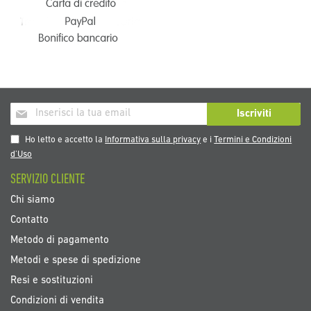
Iscriviti
Iscriviti
alla
nostra
Ho letto e accetto la
Informativa sulla privacy
e i
Termini e Condizioni
Newsletter:
d’Uso
SERVIZIO CLIENTE
Chi siamo
Contatto
Metodo di pagamento
Metodi e spese di spedizione
Resi e sostituzioni
Condizioni di vendita