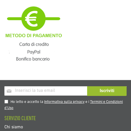
Iscriviti
Iscriviti
alla
nostra
Ho letto e accetto la
Informativa sulla privacy
e i
Termini e Condizioni
Newsletter:
d’Uso
SERVIZIO CLIENTE
Chi siamo