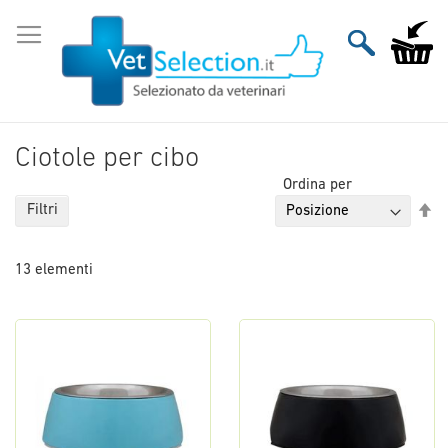
Salta
al
Carrello
contenuto
Ciotole per cibo
Ordina per
Im
Filtri
la
di
13
elementi
de