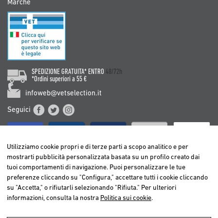
Marche
SPEDIZIONE GRATUITA* ENTRO
48/72h
*Ordini superiori a 55 €
infoweb@vetselection.it
Seguici
Utilizziamo cookie propri e di terze parti a scopo analitico e per
mostrarti pubblicità personalizzata basata su un profilo creato dai
tuoi comportamenti di navigazione. Puoi personalizzare le tue
BELGIË / BELGIQUE
preferenze cliccando su "Configura," accettare tutti i cookie cliccando
DEUTSCHLAND
su "Accetta," o rifiutarli selezionando "Rifiuta." Per ulteriori
ESPAÑA
informazioni, consulta la nostra
Politica sui cookie
.
FRANCE