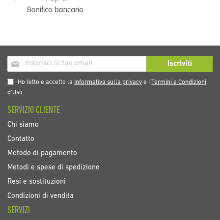
Iscriviti
Iscriviti
alla
nostra
Ho letto e accetto la
Informativa sulla privacy
e i
Termini e Condizioni
Newsletter:
d’Uso
SERVIZIO CLIENTE
Chi siamo
Contatto
Metodo di pagamento
Metodi e spese di spedizione
Resi e sostituzioni
Condizioni di vendita
SERVIZI