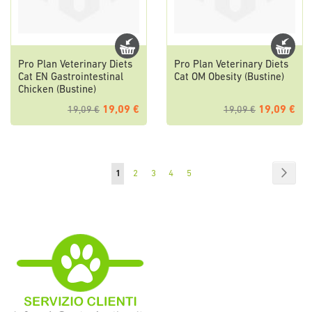
Pro Plan Veterinary Diets
Pro Plan Veterinary Diets
Cat EN Gastrointestinal
Cat OM Obesity (Bustine)
Chicken (Bustine)
19,09 €
19,09 €
19,09 €
19,09 €
Pagina
Pagin
Succe
Attualmente
Pagina
Pagina
Pagina
Pagina
1
2
3
4
5
stai
leggendo
la
pagina