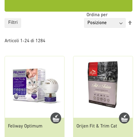
Ordina per
Im
Filtri
la
di
Articoli
1
-
24
di
1284
de
Feliway Optimum
Orijen Fit & Trim Cat