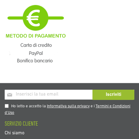
Iscriviti
Iscriviti
alla
nostra
Ho letto e accetto la
Informativa sulla privacy
e i
Termini e Condizioni
Newsletter:
d’Uso
SERVIZIO CLIENTE
Chi siamo