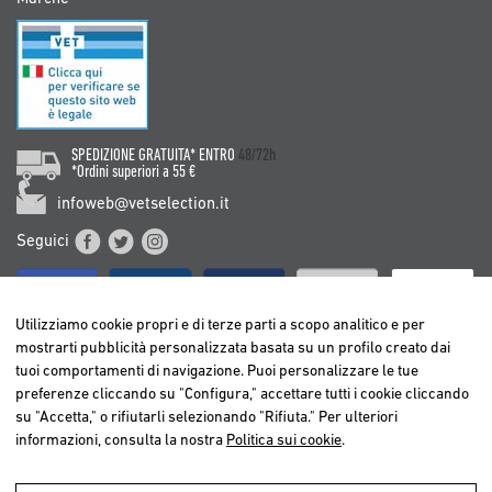
SPEDIZIONE GRATUITA* ENTRO
48/72h
*Ordini superiori a 55 €
infoweb@vetselection.it
Seguici
Utilizziamo cookie propri e di terze parti a scopo analitico e per
mostrarti pubblicità personalizzata basata su un profilo creato dai
tuoi comportamenti di navigazione. Puoi personalizzare le tue
BELGIË / BELGIQUE
preferenze cliccando su "Configura," accettare tutti i cookie cliccando
DEUTSCHLAND
su "Accetta," o rifiutarli selezionando "Rifiuta." Per ulteriori
ESPAÑA
informazioni, consulta la nostra
Politica sui cookie
.
FRANCE