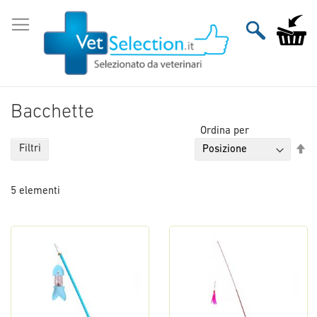
Salta
al
Carrello
contenuto
Bacchette
Ordina per
Im
Filtri
la
di
5
elementi
de