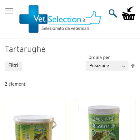
Salta
al
Carrello
contenuto
Tartarughe
Ordina per
Im
Filtri
la
di
2
elementi
de