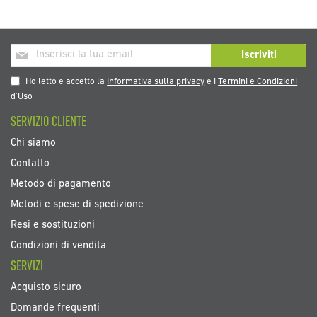
Iscriviti
Iscriviti
alla
nostra
Ho letto e accetto la
Informativa sulla privacy
e i
Termini e Condizioni
Newsletter:
d’Uso
SERVIZIO CLIENTE
Chi siamo
Contatto
Metodo di pagamento
Metodi e spese di spedizione
Resi e sostituzioni
Condizioni di vendita
SERVIZI
Acquisto sicuro
Domande frequenti