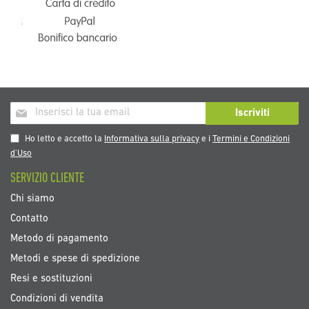
Iscriviti
Iscriviti
alla
nostra
Ho letto e accetto la
Informativa sulla privacy
e i
Termini e Condizioni
Newsletter:
d’Uso
SERVIZIO CLIENTE
Chi siamo
Contatto
Metodo di pagamento
Metodi e spese di spedizione
Resi e sostituzioni
Condizioni di vendita