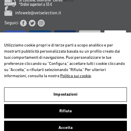
SPEDIZIONE GRATUITA* ENTRO
48/72h
*Ordini superiori a 55 €
infoweb@vetselection.it
Seguici
Utilizziamo cookie propri e di terze parti a scopo analitico e per
mostrarti pubblicità personalizzata basata su un profilo creato dai
tuoi comportamenti di navigazione. Puoi personalizzare le tue
BELGIË / BELGIQUE
preferenze cliccando su "Configura," accettare tutti i cookie cliccando
DEUTSCHLAND
su "Accetta," o rifiutarli selezionando "Rifiuta." Per ulteriori
ESPAÑA
informazioni, consulta la nostra
Politica sui cookie
.
FRANCE
ITALIA
Impostazioni
NEDERLAND
Utilizziamo cookies propri e di terze parti per realizzare analisi della
ÖSTERREICH
navigazione degli utenti e così poter offrire un miglior servizio.
Rifiuta
Continuando a navigare, consideriamo che accetti l’uso dei cookies. Per
PORTUGAL
ulteriori informazioni
clicca qui
.
Accetta
Chiudi