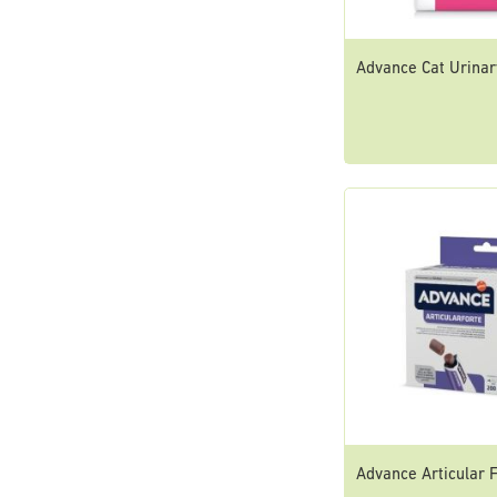
Advance Cat Urinar
Advance Articular 