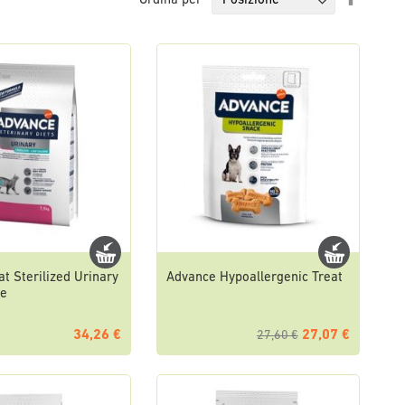
Ordina per
la
direzio
decresc
t Sterilized Urinary
Advance Hypoallergenic Treat
ie
34,26 €
27,07 €
27,60 €