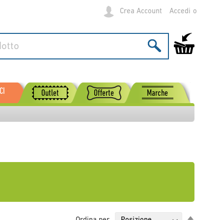
Crea Account
Accedi
Carrello
CI
Outlet
Offerte
Marche
Imposta