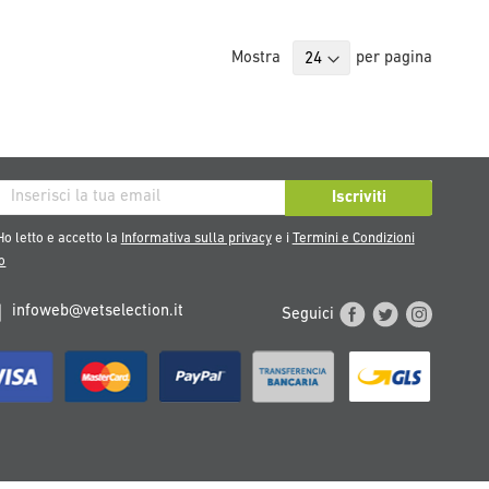
Mostra
per pagina
iviti
Iscriviti
tra
o letto e accetto la
Informativa sulla privacy
e i
Termini e Condizioni
sletter:
o
infoweb@vetselection.it
Seguici