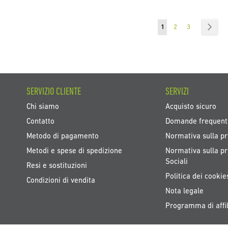
Pagina
Attualmente stai legge
Pagina
Pagina
Pagi
Succ
1
2
3
SERVIZIO CLIENTE
SERVIZI
Chi siamo
Acquisto sicuro
Contatto
Domande frequent
Metodo di pagamento
Normativa sulla pr
Metodi e spese di spedizione
Normativa sulla pr
Sociali
Resi e sostituzioni
Politica dei cookie
Condizioni di vendita
Nota legale
Programma di affil