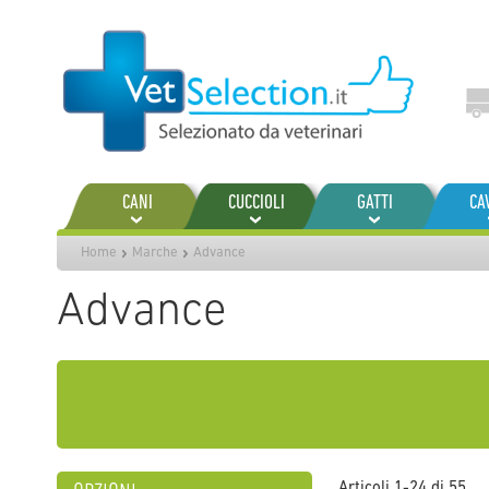
Salta
al
contenuto
CANI
CUCCIOLI
GATTI
CA
Home
Marche
Advance
Advance
Articoli
1
-
24
di
55