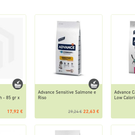
Advance Sensitive Salmone e
Advance Ca
 - 85 gr x
Riso
Low Calor
17,92 €
22,63 €
29,24 €