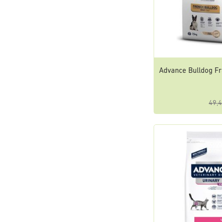
Advance Bulldog F
49,4