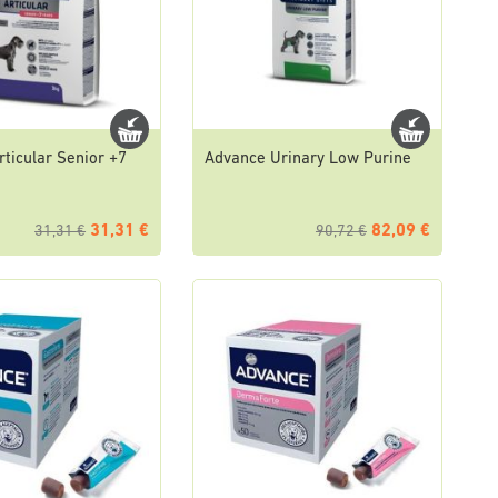
ticular Senior +7
Advance Urinary Low Purine
31,31 €
82,09 €
31,31 €
90,72 €