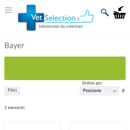
Salta
al
Carrello
contenuto
Bayer
Ordina per
Im
Filtri
la
di
3
elementi
de