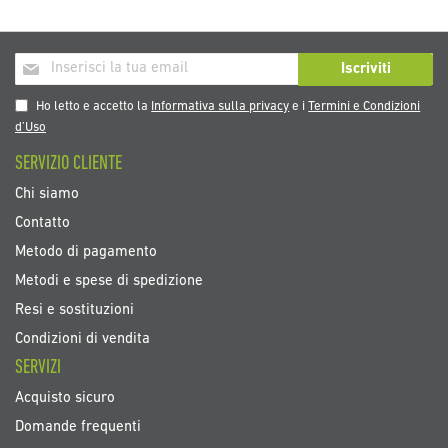
Iscriviti
Iscriviti
alla
nostra
Ho letto e accetto la
Informativa sulla privacy
e i
Termini e Condizioni
Newsletter:
d’Uso
SERVIZIO CLIENTE
Chi siamo
Contatto
Metodo di pagamento
Metodi e spese di spedizione
Resi e sostituzioni
Condizioni di vendita
SERVIZI
Acquisto sicuro
Domande frequenti