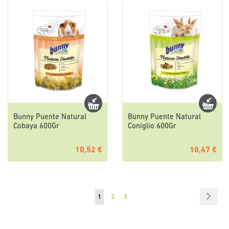
Bunny Puente Natural
Bunny Puente Natural
Cobaya 600Gr
Coniglio 600Gr
10,52 €
10,47 €
Pagina
Pagin
Succe
Attualmente
Pagina
Pagina
1
2
3
stai
leggendo