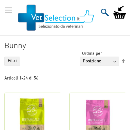
Salta
al
Carrello
contenuto
Bunny
Ordina per
Im
Filtri
la
di
Articoli
1
-
24
di
56
de