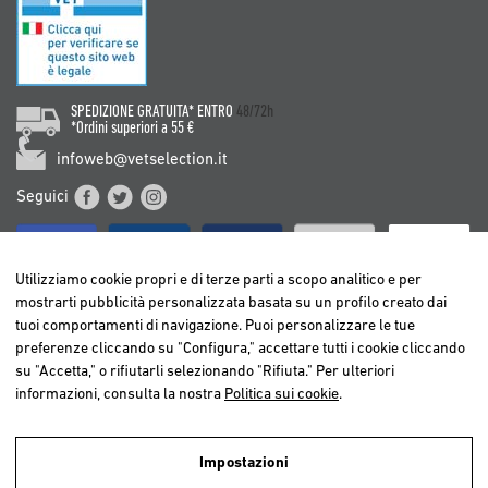
SPEDIZIONE GRATUITA* ENTRO
48/72h
*Ordini superiori a 55 €
infoweb@vetselection.it
Seguici
Utilizziamo cookie propri e di terze parti a scopo analitico e per
mostrarti pubblicità personalizzata basata su un profilo creato dai
tuoi comportamenti di navigazione. Puoi personalizzare le tue
BELGIË / BELGIQUE
preferenze cliccando su "Configura," accettare tutti i cookie cliccando
DEUTSCHLAND
su "Accetta," o rifiutarli selezionando "Rifiuta." Per ulteriori
ESPAÑA
informazioni, consulta la nostra
Politica sui cookie
.
FRANCE
ITALIA
Impostazioni
NEDERLAND