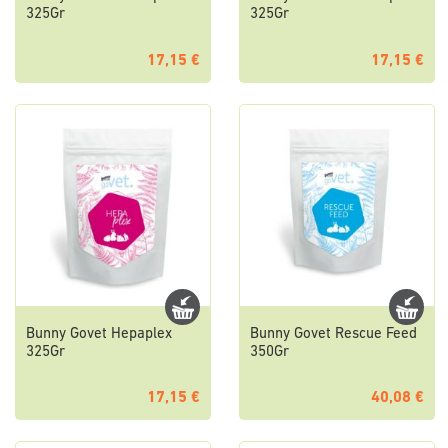
325Gr
325Gr
17,15 €
17,15 €
Bunny Govet Hepaplex
Bunny Govet Rescue Feed
325Gr
350Gr
17,15 €
40,08 €