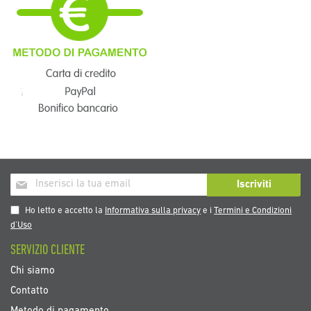
Iscriviti
Iscriviti
alla
nostra
Ho letto e accetto la
Informativa sulla privacy
e i
Termini e Condizioni
Newsletter:
d’Uso
SERVIZIO CLIENTE
Chi siamo
Contatto