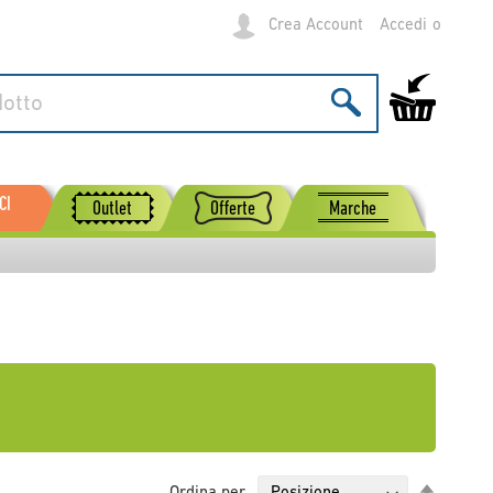
Crea Account
Accedi
Carrello
CI
Outlet
Offerte
Marche
Imposta