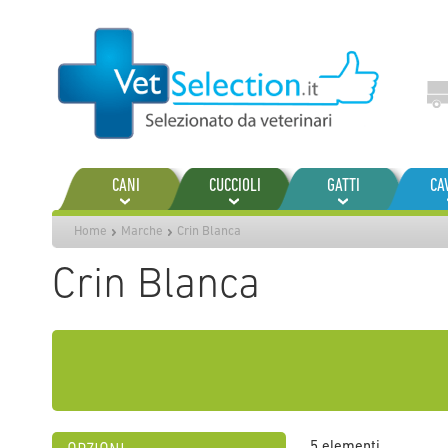
Salta
al
contenuto
CANI
CUCCIOLI
GATTI
CA
Home
Marche
Crin Blanca
Crin Blanca
5
elementi