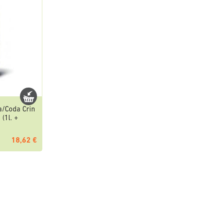
a/Coda Crin
(1l. +
18,62 €