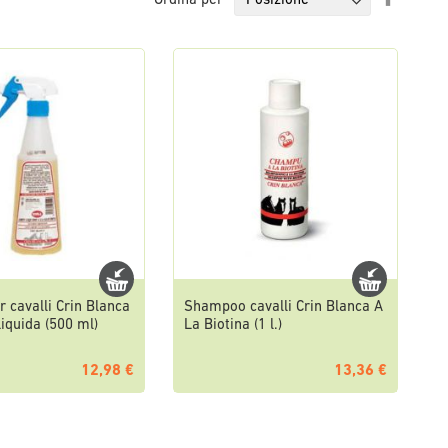
Ordina per
la
direzio
decresc
 cavalli Crin Blanca
Shampoo cavalli Crin Blanca A
Liquida (500 ml)
La Biotina (1 l.)
12,98 €
13,36 €