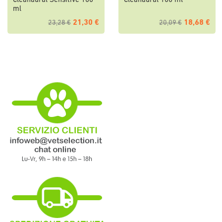
Cleanaural Sensitive 100
Cleanaural 100 ml
ml
21,30 €
18,68 €
23,28 €
20,09 €