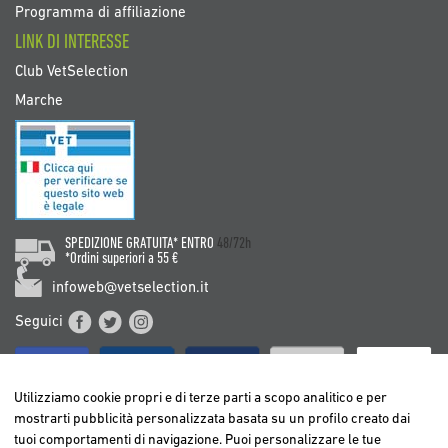
Programma di affiliazione
LINK DI INTERESSE
Club VetSelection
Marche
SPEDIZIONE GRATUITA* ENTRO
48/72h
*Ordini superiori a 55 €
infoweb@vetselection.it
Seguici
Utilizziamo cookie propri e di terze parti a scopo analitico e per
mostrarti pubblicità personalizzata basata su un profilo creato dai
tuoi comportamenti di navigazione. Puoi personalizzare le tue
BELGIË / BELGIQUE