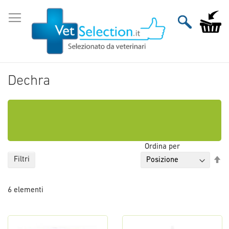
Salta
al
Carrello
contenuto
Dechra
Ordina per
Im
Filtri
la
di
6
elementi
de