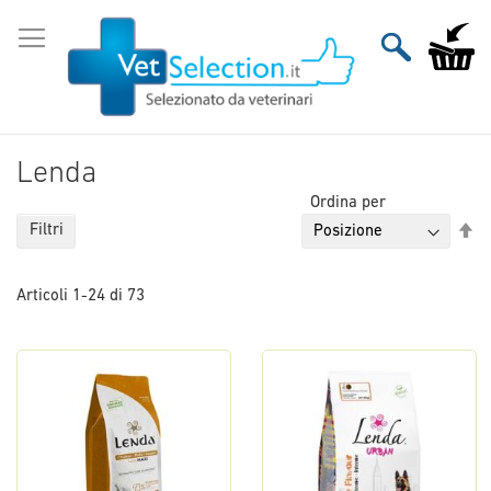
Salta
al
Carrello
contenuto
Lenda
Ordina per
Im
Filtri
la
di
Articoli
1
-
24
di
73
de