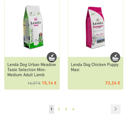
Lenda Dog Urban Meadow
Lenda Dog Chicken Puppy
Taste Selection Mini-
Maxi
Medium Adult Lamb
15,14 €
72,24 €
16,07 €
Pagina
Pagin
Succe
Attualmente
Pagina
Pagina
Pagina
1
2
3
4
stai
leggendo