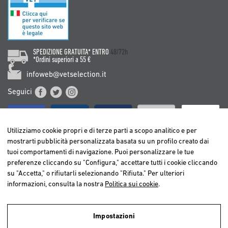
SPEDIZIONE GRATUITA* ENTRO
48/72h
*Ordini superiori a 55 €
infoweb@vetselection.it
Seguici
Utilizziamo cookie propri e di terze parti a scopo analitico e per
mostrarti pubblicità personalizzata basata su un profilo creato dai
tuoi comportamenti di navigazione. Puoi personalizzare le tue
BELGIË / BELGIQUE
preferenze cliccando su "Configura," accettare tutti i cookie cliccando
DEUTSCHLAND
su "Accetta," o rifiutarli selezionando "Rifiuta." Per ulteriori
ESPAÑA
informazioni, consulta la nostra
Politica sui cookie
.
FRANCE
ITALIA
Impostazioni
NEDERLAND