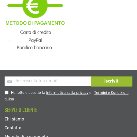
Iscriviti
Iscriviti
alla
nostra
Ho letto e accetto la
Informativa sulla privacy
e i
Termini e Condizioni
Newsletter:
d’Uso
SERVIZIO CLIENTE
Chi siamo
Contatto