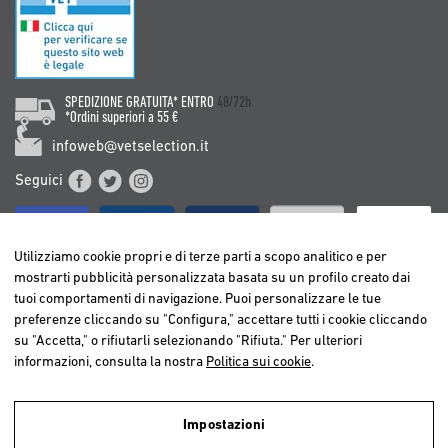
SPEDIZIONE GRATUITA* ENTRO
48/72h
*Ordini superiori a 55 €
infoweb@vetselection.it
Seguici
Utilizziamo cookie propri e di terze parti a scopo analitico e per
mostrarti pubblicità personalizzata basata su un profilo creato dai
tuoi comportamenti di navigazione. Puoi personalizzare le tue
BELGIË / BELGIQUE
preferenze cliccando su "Configura," accettare tutti i cookie cliccando
DEUTSCHLAND
su "Accetta," o rifiutarli selezionando "Rifiuta." Per ulteriori
ESPAÑA
informazioni, consulta la nostra
Politica sui cookie
.
FRANCE
ITALIA
Impostazioni
NEDERLAND