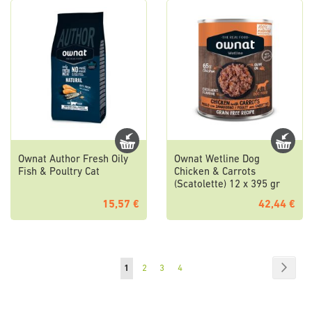
Ownat Author Fresh Oily
Ownat Wetline Dog
Fish & Poultry Cat
Chicken & Carrots
(Scatolette) 12 x 395 gr
15,57 €
42,44 €
Pagina
Pagin
Succe
Attualmente
Pagina
Pagina
Pagina
1
2
3
4
stai
leggendo