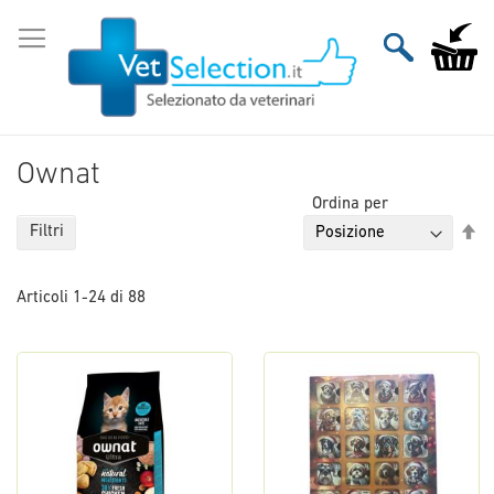
Salta
al
Carrello
contenuto
Ownat
Ordina per
Im
Filtri
la
di
Articoli
1
-
24
di
88
de