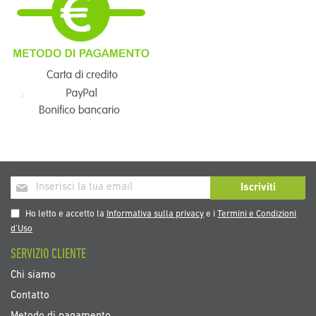
Iscriviti
Iscriviti
alla
nostra
Ho letto e accetto la
Informativa sulla privacy
e i
Termini e Condizioni
Newsletter:
d’Uso
SERVIZIO CLIENTE
Chi siamo
Contatto