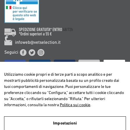
SPEDIZIONE GRATUITA* ENTRO
48/72h
*Ordini superiori a 55 €
infoweb@vetselection.it
Seguici
Utilizziamo cookie propri e di terze parti a scopo analitico e per
mostrarti pubblicità personalizzata basata su un profilo creato dai
tuoi comportamenti di navigazione. Puoi personalizzare le tue
BELGIË / BELGIQUE
preferenze cliccando su "Configura," accettare tutti i cookie cliccando
DEUTSCHLAND
su "Accetta," o rifiutarli selezionando "Rifiuta." Per ulteriori
ESPAÑA
informazioni, consulta la nostra
Politica sui cookie
.
FRANCE
ITALIA
Impostazioni
NEDERLAND