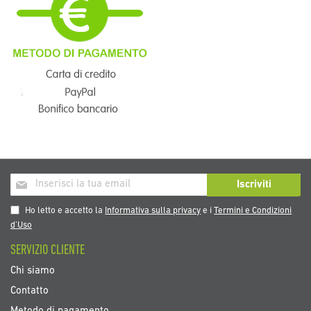
Iscriviti
Iscriviti
alla
nostra
Ho letto e accetto la
Informativa sulla privacy
e i
Termini e Condizioni
Newsletter:
d’Uso
SERVIZIO CLIENTE
Chi siamo
Contatto