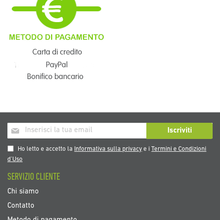
Iscriviti
Iscriviti
alla
nostra
Ho letto e accetto la
Informativa sulla privacy
e i
Termini e Condizioni
Newsletter:
d’Uso
SERVIZIO CLIENTE
Chi siamo
Contatto