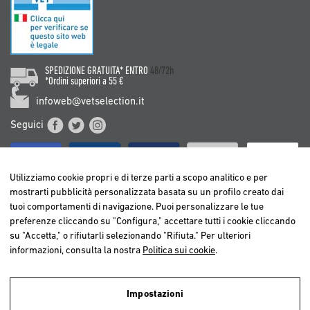
SPEDIZIONE GRATUITA* ENTRO
48/72h
*Ordini superiori a 55 €
infoweb@vetselection.it
Seguici
Utilizziamo cookie propri e di terze parti a scopo analitico e per
mostrarti pubblicità personalizzata basata su un profilo creato dai
tuoi comportamenti di navigazione. Puoi personalizzare le tue
BELGIË / BELGIQUE
preferenze cliccando su "Configura," accettare tutti i cookie cliccando
DEUTSCHLAND
su "Accetta," o rifiutarli selezionando "Rifiuta." Per ulteriori
ESPAÑA
informazioni, consulta la nostra
Politica sui cookie
.
FRANCE
ITALIA
Impostazioni
NEDERLAND