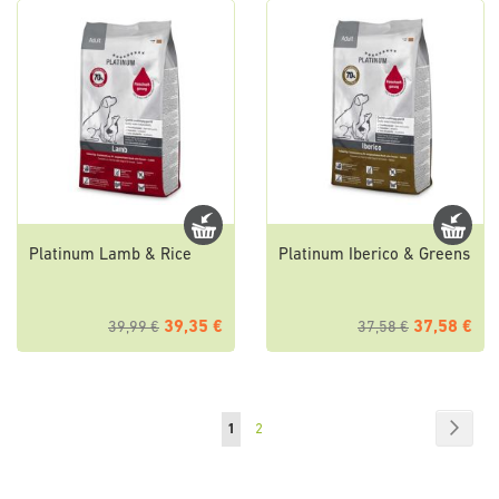
Platinum Lamb & Rice
Platinum Iberico & Greens
39,35 €
37,58 €
39,99 €
37,58 €
Pagina
Pagin
Succe
Attualmente
Pagina
1
2
stai
leggendo