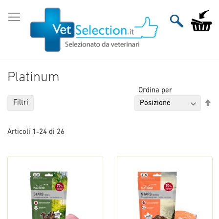
Salta
al
Carrello
contenuto
Platinum
Ordina per
Im
Filtri
la
di
Articoli
1
-
24
di
26
de