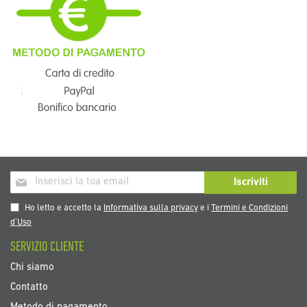
Iscriviti
Iscriviti
alla
nostra
Ho letto e accetto la
Informativa sulla privacy
e i
Termini e Condizioni
Newsletter:
d’Uso
SERVIZIO CLIENTE
Chi siamo
Contatto