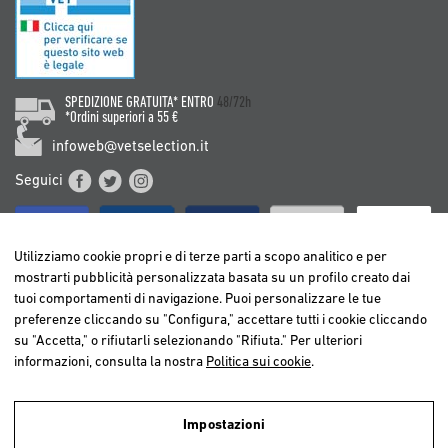
SPEDIZIONE GRATUITA* ENTRO
48/72h
*Ordini superiori a 55 €
infoweb@vetselection.it
Seguici
Utilizziamo cookie propri e di terze parti a scopo analitico e per
mostrarti pubblicità personalizzata basata su un profilo creato dai
tuoi comportamenti di navigazione. Puoi personalizzare le tue
BELGIË / BELGIQUE
preferenze cliccando su "Configura," accettare tutti i cookie cliccando
DEUTSCHLAND
su "Accetta," o rifiutarli selezionando "Rifiuta." Per ulteriori
ESPAÑA
informazioni, consulta la nostra
Politica sui cookie
.
FRANCE
ITALIA
Impostazioni
NEDERLAND