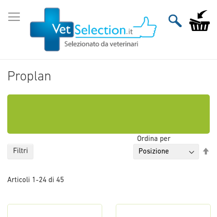
Salta
al
Carrello
contenuto
Proplan
Ordina per
Im
Filtri
la
di
Articoli
1
-
24
di
45
de