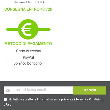
Iscriviti
Iscriviti
alla
nostra
Ho letto e accetto la
Informativa sulla privacy
e i
Termini e Condizioni
Newsletter:
d’Uso