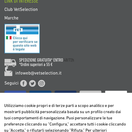
LINK DI INTERESSE
Club VetSelection
Marche
SPEDIZIONE GRATUITA* ENTRO
48/72h
*Ordini superiori a 55 €
infoweb@vetselection.it
Seguici
Utilizziamo cookie propri e di terze parti a scopo analitico e per
mostrarti pubblicità personalizzata basata su un profilo creato dai
tuoi comportamenti di navigazione. Puoi personalizzare le tue
BELGIË / BELGIQUE
preferenze cliccando su "Configura," accettare tutti i cookie cliccando
DEUTSCHLAND
su "Accetta," o rifiutarli selezionando "Rifiuta." Per ulteriori