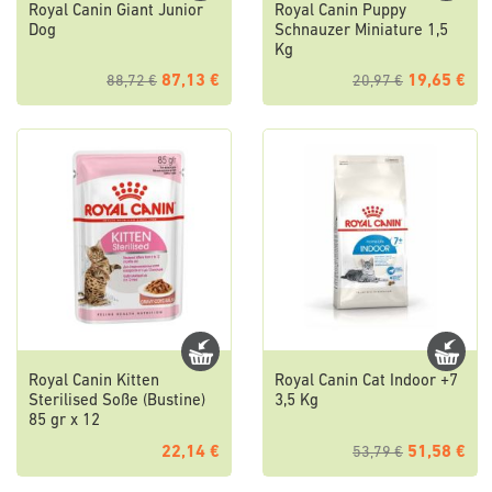
Royal Canin Giant Junior
Royal Canin Puppy
Dog
Schnauzer Miniature 1,5
Kg
87,13 €
19,65 €
88,72 €
20,97 €
Royal Canin Kitten
Royal Canin Cat Indoor +7
Sterilised Soße (Bustine)
3,5 Kg
85 gr x 12
22,14 €
51,58 €
53,79 €