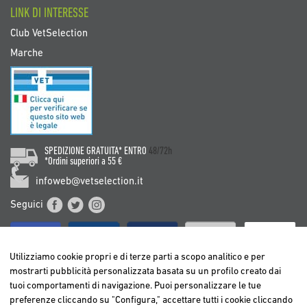
LINK DI INTERESSE
Club VetSelection
Marche
SPEDIZIONE GRATUITA* ENTRO
48/72h
*Ordini superiori a 55 €
infoweb@vetselection.it
Seguici
Utilizziamo cookie propri e di terze parti a scopo analitico e per
mostrarti pubblicità personalizzata basata su un profilo creato dai
tuoi comportamenti di navigazione. Puoi personalizzare le tue
BELGIË / BELGIQUE
preferenze cliccando su "Configura," accettare tutti i cookie cliccando