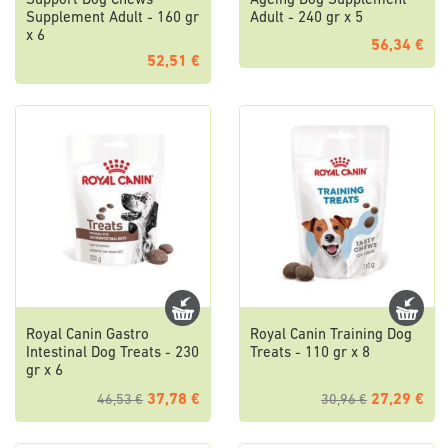
Support Dog Chews
Ageing Dog Supplement
Supplement Adult - 160 gr
Adult - 240 gr x 5
x 6
56,34 €
52,51 €
Royal Canin Gastro
Royal Canin Training Dog
Intestinal Dog Treats - 230
Treats - 110 gr x 8
gr x 6
37,78 €
27,29 €
46,53 €
30,96 €