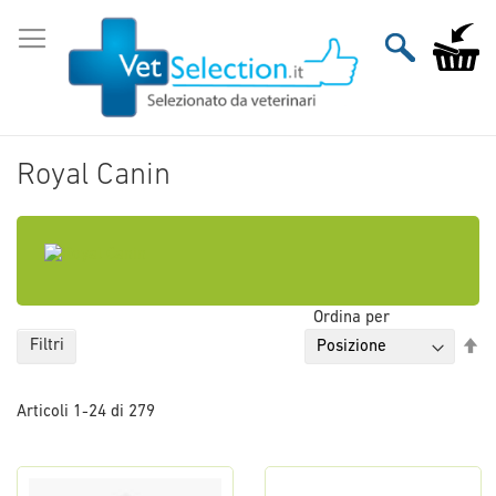
Salta
al
Carrello
contenuto
Royal Canin
Ordina per
Im
Filtri
la
di
Articoli
1
-
24
di
279
de