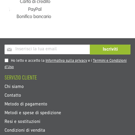
Iscriviti
Iscriviti
alla
nostra
Ho letto e accetto la
Informativa sulla privacy
e i
Termini e Condizioni
Newsletter:
d’Uso
SERVIZIO CLIENTE
Chi siamo
Contatto
Metodo di pagamento
Metodi e spese di spedizione
Resi e sostituzioni
Condizioni di vendita