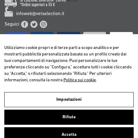
SPEDIZIONE GRATUITA* ENTRO
48/72h
*Ordini superiori a 55 €
infoweb@vetselection.it
Seguici
Utilizziamo cookie propri e di terze parti a scopo analitico e per
mostrarti pubblicità personalizzata basata su un profilo creato dai
tuoi comportamenti di navigazione. Puoi personalizzare le tue
BELGIË / BELGIQUE
preferenze cliccando su "Configura," accettare tutti i cookie cliccando
DEUTSCHLAND
su "Accetta," o rifiutarli selezionando "Rifiuta." Per ulteriori
ESPAÑA
informazioni, consulta la nostra
Politica sui cookie
.
FRANCE
ITALIA
Impostazioni
NEDERLAND
Utilizziamo cookies propri e di terze parti per realizzare analisi della
ÖSTERREICH
navigazione degli utenti e così poter offrire un miglior servizio.
Rifiuta
Continuando a navigare, consideriamo che accetti l’uso dei cookies. Per
PORTUGAL
ulteriori informazioni
clicca qui
.
Accetta
Chiudi