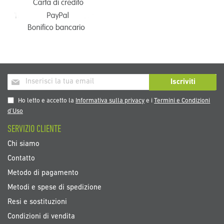
Iscriviti
Iscriviti
alla
nostra
Ho letto e accetto la
Informativa sulla privacy
e i
Termini e Condizioni
Newsletter:
d’Uso
SERVIZIO CLIENTE
Chi siamo
Contatto
Metodo di pagamento
Metodi e spese di spedizione
Resi e sostituzioni
Condizioni di vendita