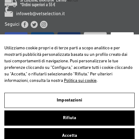
SPEDIZIONE GRATUITA* ENTRO
48/72h
*Ordini superiori a 55 €
infoweb@vetselection.it
Seguici
Utilizziamo cookie propri e di terze parti a scopo analitico e per
mostrarti pubblicità personalizzata basata su un profilo creato dai
tuoi comportamenti di navigazione. Puoi personalizzare le tue
BELGIË / BELGIQUE
preferenze cliccando su "Configura," accettare tutti i cookie cliccando
DEUTSCHLAND
su "Accetta," o rifiutarli selezionando "Rifiuta." Per ulteriori
ESPAÑA
informazioni, consulta la nostra
Politica sui cookie
.
FRANCE
ITALIA
Impostazioni
NEDERLAND
Utilizziamo cookies propri e di terze parti per realizzare analisi della
ÖSTERREICH
navigazione degli utenti e così poter offrire un miglior servizio.
Rifiuta
Continuando a navigare, consideriamo che accetti l’uso dei cookies. Per
PORTUGAL
ulteriori informazioni
clicca qui
.
Accetta
Chiudi