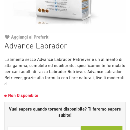
Aggiungi ai Preferiti
Vai
Advance Labrador
all'inizio
della
L’alimento secco Advance Labrador Retriever è un alimento di
galleria
alta gamma, completo ed equilibrato, specificamente formulato
di
per cani adulti di razza Labrador Retriever. Advance Labrador
immagini
Retriever, grazie alla formula con fibre naturali, livelli moderati
d
Non Disponibile
Vuoi sapere quando tornerà disponibile?
Ti faremo sapere
subito!