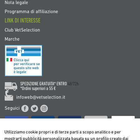
Nota legale
Programma di affiliazione
LINK DI INTERESSE
Club VetSelection
Marche
SPEDIZIONE GRATUITA* ENTRO
48/72h
*Ordini superiori a 55 €
infoweb@vetselection.it
Seguici
Utilizziamo cookie propri e di terze parti a scopo analitico e per
mostrarti pubblicità personalizzata basata su un profilo creato dai