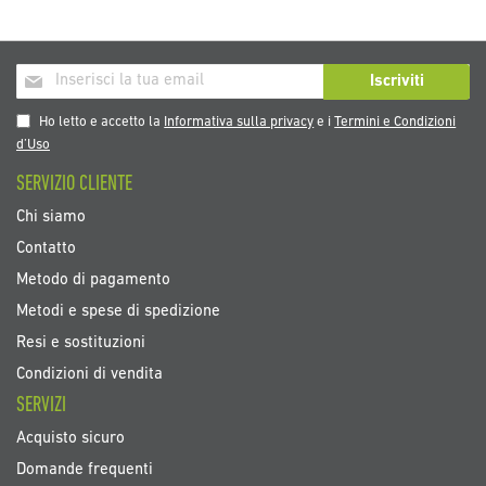
Iscriviti
Iscriviti
alla
nostra
Ho letto e accetto la
Informativa sulla privacy
e i
Termini e Condizioni
Newsletter:
d’Uso
SERVIZIO CLIENTE
Chi siamo
Contatto
Metodo di pagamento
Metodi e spese di spedizione
Resi e sostituzioni
Condizioni di vendita
SERVIZI
Acquisto sicuro
Domande frequenti