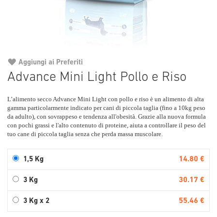
Aggiungi ai Preferiti
Vai
Advance Mini Light Pollo e Riso
all'inizio
della
L’alimento secco Advance Mini Light con pollo e riso è un alimento di alta
galleria
gamma particolarmente indicato per cani di piccola taglia (fino a 10kg peso
di
da adulto), con sovrappeso e tendenza all'obesità. Grazie alla nuova formula
immagini
con pochi grassi e l'alto contenuto di proteine, aiuta a controllare il peso del
tuo cane di piccola taglia senza che perda massa muscolare.
14.80 €
1,5 Kg
30.17 €
3 Kg
55.46 €
3 Kg x 2