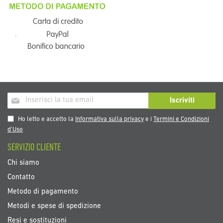
Iscriviti
Iscriviti
alla
nostra
Ho letto e accetto la
Informativa sulla privacy
e i
Termini e Condizioni
Newsletter:
d’Uso
SERVIZIO CLIENTE
Chi siamo
Contatto
Metodo di pagamento
Metodi e spese di spedizione
Resi e sostituzioni