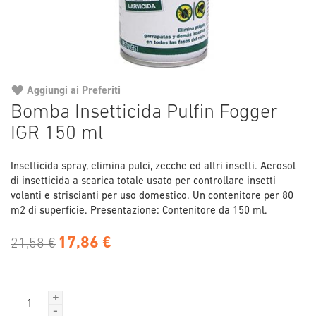
Aggiungi ai Preferiti
Vai
Bomba Insetticida Pulfin Fogger
all'inizio
IGR 150 ml
della
galleria
di
Insetticida spray, elimina pulci, zecche ed altri insetti. Aerosol
immagini
di insetticida a scarica totale usato per controllare insetti
volanti e striscianti per uso domestico. Un contenitore per 80
m2 di superficie. Presentazione: Contenitore da 150 ml.
17,86 €
21,58 €
+
-