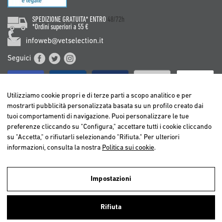
SPEDIZIONE GRATUITA* ENTRO
48/72h
*Ordini superiori a 55 €
infoweb@vetselection.it
Seguici
Utilizziamo cookie propri e di terze parti a scopo analitico e per
mostrarti pubblicità personalizzata basata su un profilo creato dai
tuoi comportamenti di navigazione. Puoi personalizzare le tue
BELGIË / BELGIQUE
preferenze cliccando su "Configura," accettare tutti i cookie cliccando
DEUTSCHLAND
su "Accetta," o rifiutarli selezionando "Rifiuta." Per ulteriori
ESPAÑA
informazioni, consulta la nostra
Politica sui cookie
.
FRANCE
ITALIA
Impostazioni
NEDERLAND
Utilizziamo cookies propri e di terze parti per realizzare analisi della
ÖSTERREICH
navigazione degli utenti e così poter offrire un miglior servizio.
Rifiuta
Continuando a navigare, consideriamo che accetti l’uso dei cookies. Per
PORTUGAL