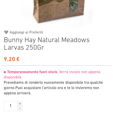
Aggiungi ai Preferiti
Vai
Bunny Hay Natural Meadows
all'inizio
Larvas 250Gr
della
galleria
di
9,20 €
immagini
Temporaneamente fuori stock.
Verrà inviato non appena
disponibile
Prevediamo di renderlo nuovamente disponibile tra qualche
giorno.
Puoi acquistare l'articolo ora e te lo invieremo non
appena arriverà.
+
-