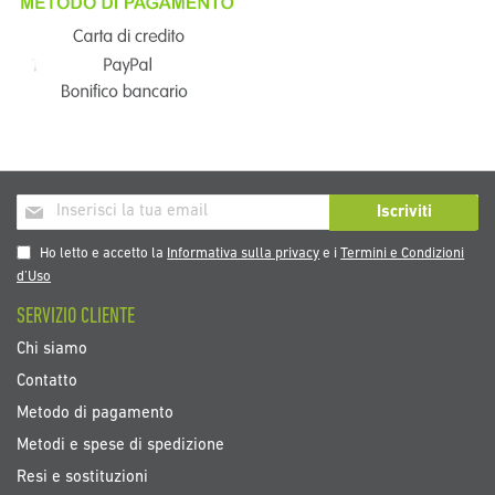
Iscriviti
Iscriviti
alla
nostra
Ho letto e accetto la
Informativa sulla privacy
e i
Termini e Condizioni
Newsletter:
d’Uso
SERVIZIO CLIENTE
Chi siamo
Contatto
Metodo di pagamento
Metodi e spese di spedizione
Resi e sostituzioni