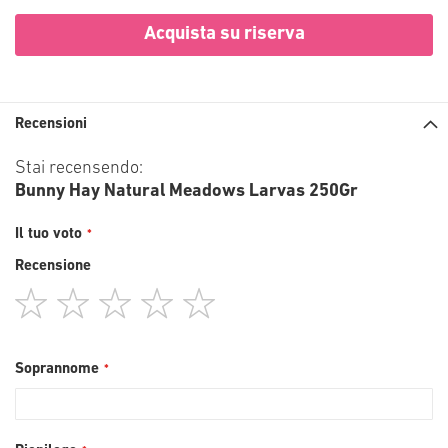
Acquista su riserva
Recensioni
Stai recensendo:
Bunny Hay Natural Meadows Larvas 250Gr
Il tuo voto
Recensione
1
2
3
4
5
star
stars
stars
stars
stars
Soprannome