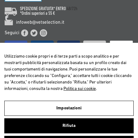
SPEDIZIONE GRATUITA* ENTRO
48/72h
*Ordini superiori a 55 €
infoweb@vetselection.it
Seguici
Utilizziamo cookie propri e di terze parti a scopo analitico e per
mostrarti pubblicità personalizzata basata su un profilo creato dai
tuoi comportamenti di navigazione. Puoi personalizzare le tue
BELGIË / BELGIQUE
preferenze cliccando su "Configura," accettare tutti i cookie cliccando
DEUTSCHLAND
su "Accetta," o rifiutarli selezionando "Rifiuta." Per ulteriori
ESPAÑA
informazioni, consulta la nostra
Politica sui cookie
.
FRANCE
ITALIA
Impostazioni
NEDERLAND
Utilizziamo cookies propri e di terze parti per realizzare analisi della
ÖSTERREICH
navigazione degli utenti e così poter offrire un miglior servizio.
Rifiuta
Continuando a navigare, consideriamo che accetti l’uso dei cookies. Per
PORTUGAL
ulteriori informazioni
clicca qui
.