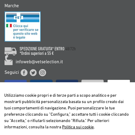
Marche
SPEDIZIONE GRATUITA* ENTRO
48/72h
*Ordini superiori a 55 €
infoweb@vetselection.it
Seguici
Utilizziamo cookie propri e di terze parti a scopo analitico e per
mostrarti pubblicità personalizzata basata su un profilo creato dai
tuoi comportamenti di navigazione. Puoi personalizzare le tue
BELGIË / BELGIQUE
preferenze cliccando su "Configura," accettare tutti i cookie cliccando
DEUTSCHLAND
su "Accetta," o rifiutarli selezionando "Rifiuta." Per ulteriori
ESPAÑA
informazioni, consulta la nostra
Politica sui cookie
.
FRANCE