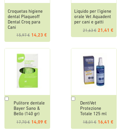
Croquetas higiene
Liquido per l’igiene
dental Plaqueoff
orale Vet Aquadent
Dental Croq para
per cani e gatti
Cani
21,41 €
21,63 €
14,23 €
15,97 €
Aggiungi
Aggiungi
Pulitore dentale
DentiVet
al
al
Bayer Sano &
Protezione
Carrello
Carrello
Bello (140 gr)
Totale 125 ml
14,09 €
16,41 €
17,70 €
18,01 €