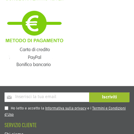
Iscriviti
Iscriviti
alla
nostra
Ho letto e accetto la
Informativa sulla privacy
e i
Termini e Condizioni
Newsletter:
d’Uso
SERVIZIO CLIENTE