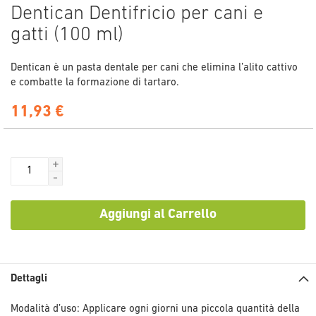
Vai
Dentican Dentifricio per cani e
all'inizio
gatti (100 ml)
della
galleria
di
Dentican è un pasta dentale per cani che elimina l’alito cattivo
immagini
e combatte la formazione di tartaro.
11,93 €
+
-
Aggiungi al Carrello
Dettagli
Modalità d’uso: Applicare ogni giorni una piccola quantità della