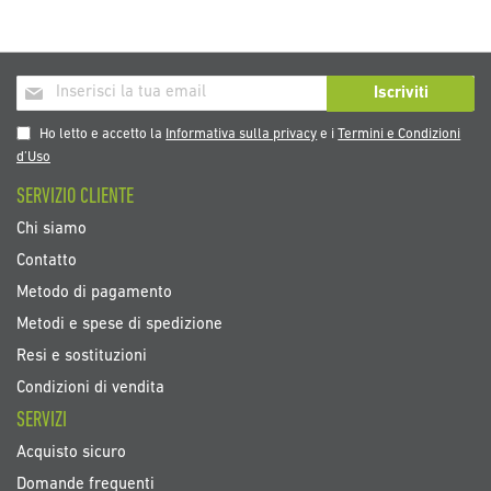
Iscriviti
Iscriviti
alla
nostra
Ho letto e accetto la
Informativa sulla privacy
e i
Termini e Condizioni
Newsletter:
d’Uso
SERVIZIO CLIENTE
Chi siamo
Contatto
Metodo di pagamento
Metodi e spese di spedizione
Resi e sostituzioni
Condizioni di vendita
SERVIZI
Acquisto sicuro
Domande frequenti