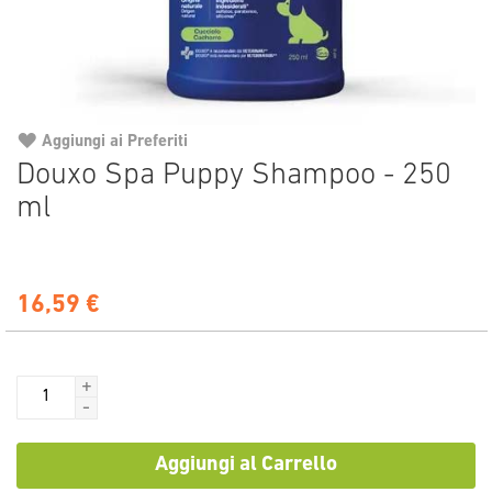
Aggiungi ai Preferiti
Vai
Douxo Spa Puppy Shampoo - 250
all'inizio
ml
della
galleria
di
immagini
16,59 €
+
-
Aggiungi al Carrello