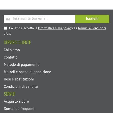
Iscriviti
Iscriviti
alla
nostra
Ho letto e accetto la
Informativa sulla privacy
e i
Termini e Condizioni
Newsletter:
d’Uso
SERVIZIO CLIENTE
Chi siamo
Contatto
Metodo di pagamento
Metodi e spese di spedizione
Resi e sostituzioni
Condizioni di vendita
SERVIZI
Acquisto sicuro
Domande frequenti