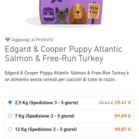
Aggiungi ai Preferiti
Vai
Edgard & Cooper Puppy Atlantic
all'inizio
Salmon & Free-Run Turkey
della
galleria
di
Edgard & Cooper Puppy Atlantic Salmon & Free-Run Turkey è
immagini
un alimento senza cereali per cuccioli di tutte le razze.
25.41 €
2,5 Kg (Spedizione 3 - 5 giorni)
26.61 €
59.89 €
7 Kg (Spedizione 3 - 5 giorni)
90.87 €
12 Kg (Spedizione 3 - 5 giorni)