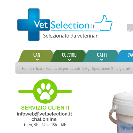
Salta
al
contenuto
CANI
CUCCIOLI
GATTI
CA
Home
Extra Foal Latte per puledri 5 Kg (Spedizione 3 - 5 giorni)
Vai
alla
fine
della
galleria
di
immagini