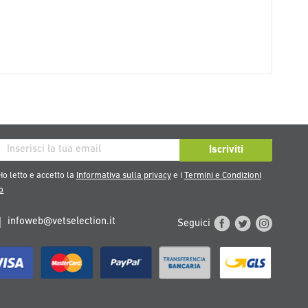
iviti
Iscriviti
tra
o letto e accetto la
Informativa sulla privacy
e i
Termini e Condizioni
sletter:
o
infoweb@vetselection.it
Seguici