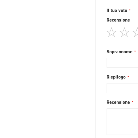
Il tuo voto
Recensione
1
2
star
st
Soprannome
Riepilogo
Recensione