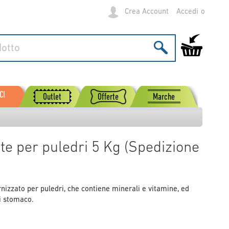
Crea Account
Accedi
Carrello
CI
Outlet
Offerte
Marche
tte per puledri 5 Kg (Spedizione
rnizzato per puledri, che contiene minerali e vitamine, ed
i stomaco.