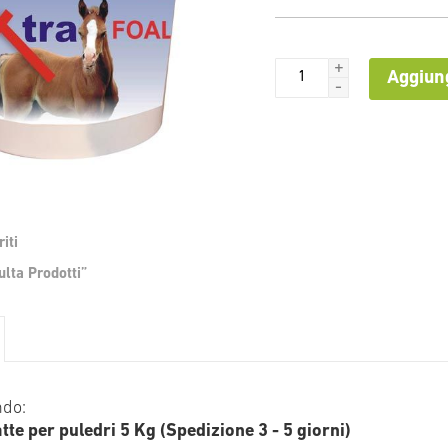
+
Aggiung
-
iti
Vai
lta Prodotti”
all'inizio
della
galleria
di
immagini
ndo:
tte per puledri 5 Kg (Spedizione 3 - 5 giorni)