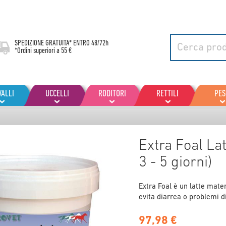
SPEDIZIONE GRATUITA* ENTRO
48/72h
*Ordini superiori a 55 €
VALLI
UCCELLI
RODITORI
RETTILI
PES
Extra Foal La
3 - 5 giorni)
Extra Foal è un latte mate
evita diarrea o problemi d
97,98 €