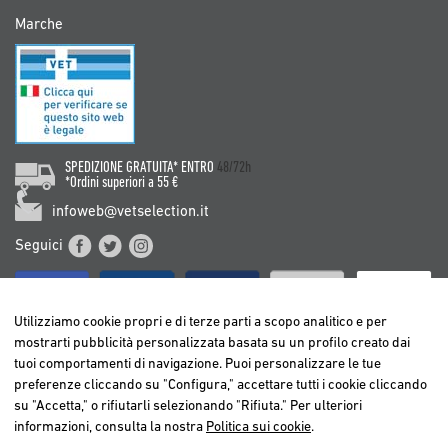
Marche
SPEDIZIONE GRATUITA* ENTRO
48/72h
*Ordini superiori a 55 €
infoweb@vetselection.it
Seguici
Utilizziamo cookie propri e di terze parti a scopo analitico e per
mostrarti pubblicità personalizzata basata su un profilo creato dai
tuoi comportamenti di navigazione. Puoi personalizzare le tue
BELGIË / BELGIQUE
preferenze cliccando su "Configura," accettare tutti i cookie cliccando
DEUTSCHLAND
su "Accetta," o rifiutarli selezionando "Rifiuta." Per ulteriori
ESPAÑA
informazioni, consulta la nostra
Politica sui cookie
.