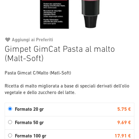
Aggiungi ai Preferiti
Vai
Gimpet GimCat Pasta al malto
all'inizio
(Malt-Soft)
della
galleria
di
Pasta Gimcat C/Malto (Matl-Soft)
immagini
Ricetta di malto migliorata a base di speciali derivati dell'olio
vegetale e dello zucchero del latte.
5.75 €
Formato 20 gr
9.69 €
Formato 50 gr
17.91 €
Formato 100 gr