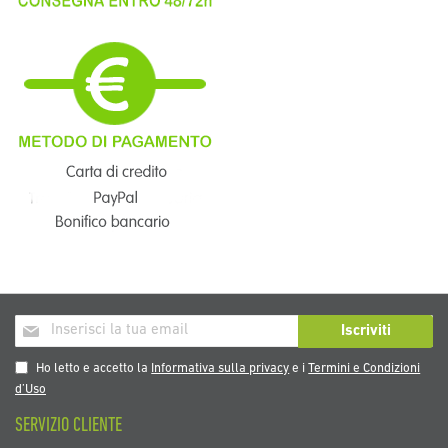
Iscriviti
Iscriviti
alla
nostra
Ho letto e accetto la
Informativa sulla privacy
e i
Termini e Condizioni
Newsletter:
d’Uso
SERVIZIO CLIENTE